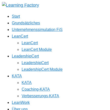
Start
Grundsätzliches
Unternehmenssimulation FiS
LeanCert
LeanCert
LeanCert Module
LeadershipCert
LeadershipCert
LeadershipCert Module
KATA
KATA
Coaching-KATA
Verbesserungs-KATA
LeanWork
Über uns