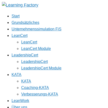
Start
Grundsätzliches
Unternehmenssimulation FiS
LeanCert
LeanCert
LeanCert Module
LeadershipCert
LeadershipCert
LeadershipCert Module
KATA
KATA
Coaching-KATA
Verbesserungs-KATA
LeanWork
Über uns